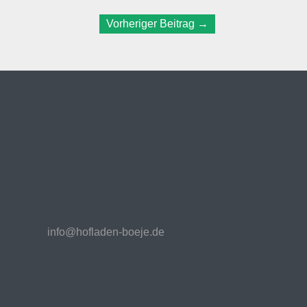
Vorheriger Beitrag
→
info@hofladen-boeje.de