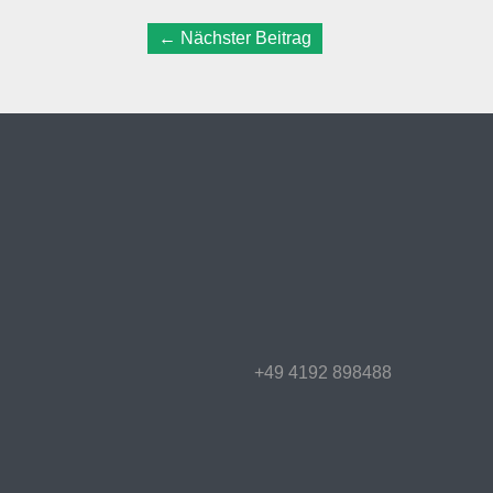
←
Nächster Beitrag
+49 4192 898488